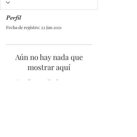
Perfil
Fecha de registro: 22 jun 2021
Aún no hay nada que
mostrar aquí
Cuando este miembro agregue
información sobre sí mismo, podrás
verla aquí.
© 2025 by Pacific Northwest News &
Entertainment | Designed by Boki
Creative