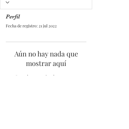
Perfil
Fecha de registro: 21 jul 2022
Aún no hay nada que
mostrar aquí
Cuando este miembro agregue
información sobre sí mismo, podrás
verla aquí.
© 2025 by Pacific Northwest News &
Entertainment | Designed by Boki
Creative